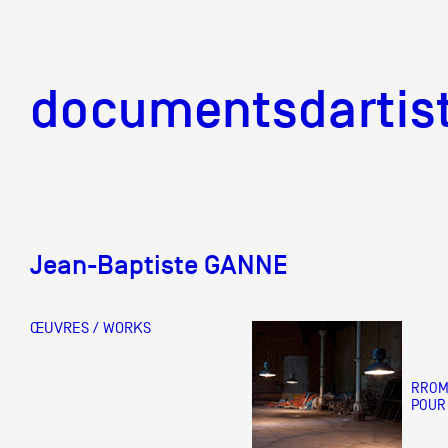
documentsd
documentsdartis
Jean-Baptiste GANNE
Documents d'artis
ŒUVRES / WORKS
Mission
RROM
POUR
Équipe