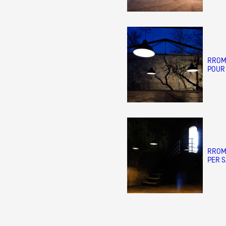
Partenaires
RROM
Crédits
POUR
Actions
Documentation
RROM
PER 
Visites d'ateliers
Production vidéo