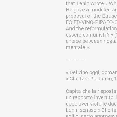
that Lenin wrote « Wha
He gave a muddled ans
Formation
proposal of the Etrusc
FOIED-VINO-PIPAFO-C
And the reformulation 
Événements
essere comunisti ? » 
choice between nostal
mentale ».
1% œuvres dans l
------------
Réseau documents 
« Del vino oggi, domani
« Che fare ? », Lenin, 
Capita che la rispost
un rapporto invertito,
dopo aver visto le due
Lenin scrisse « Che f
egli di certo approvav