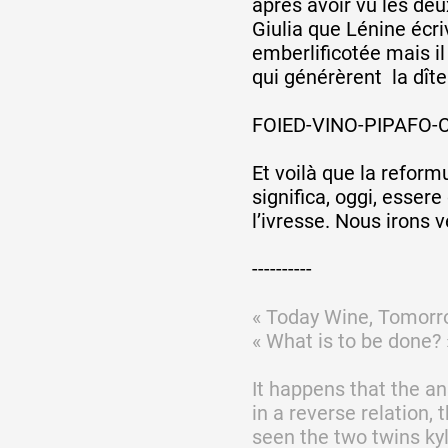
après avoir vu les deu
Giulia que Lénine écriv
emberlificotée mais i
Partenaires
qui générèrent la dîte
FOIED-VINO-PIPAFO-CR
Crédits
Et voilà que la reform
significa, oggi, essere
Actions
l’ivresse. Nous irons v
----------
Documentation
« Today Wine, Tomorro
« What is to be done? 
Visites d'ateliers
It happens that the an
in a reverse relation, 
Production vidéo
seen the two twins kyl