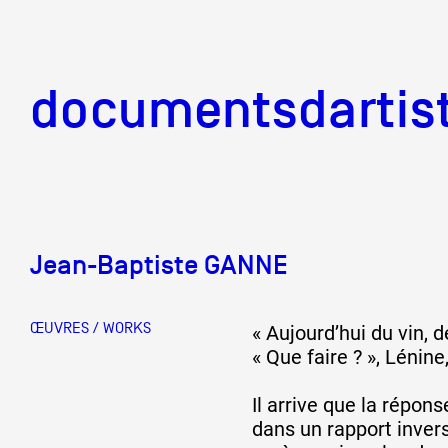
documentsd
documentsdartis
Jean-Baptiste GANNE
Documents d'artis
ŒUVRES / WORKS
« Aujourd’hui du vin, d
Mission
« Que faire ? », Lénine
Il arrive que la répo
dans un rapport invers
Équipe