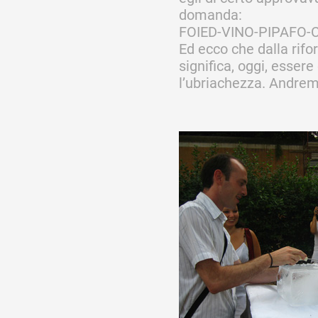
Artistes
domanda:
FOIED-VINO-PIPAFO-CR
Ed ecco che dalla rif
significa, oggi, essere
De A à Z
l’ubriachezza. Andrem
Année par année
Collection vidéos
Candidater
Contact