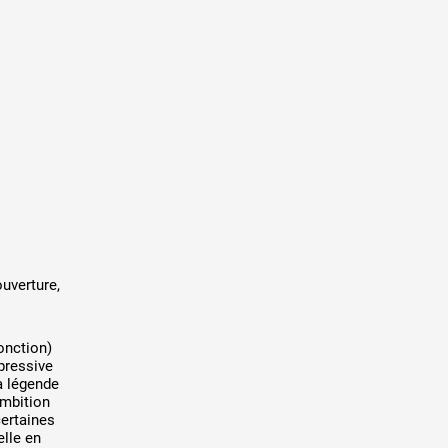
uverture,
fonction)
xpressive
la légende
ambition
certaines
lle en