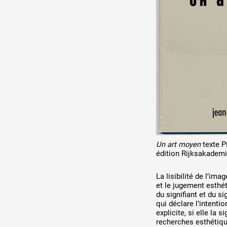
Production vidéo
Formation
Événements
1% œuvres dans l'espace
Réseau documents d'artis
Un art moyen
texte P
édition Rijksakademi
La lisibilité de l’ima
et le jugement esthét
du signifiant et du si
qui déclare l’intenti
explicite, si elle la 
recherches esthétiqu