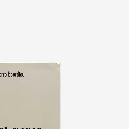
A
Artistes
De A à Z
Année par ann
Collection vidéo
Candidater
Contact