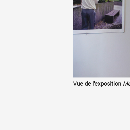
Partenaires
Crédits
Actions
Documentation
Vue de l'exposition
Me
Visites d'ateliers
Production vidéo