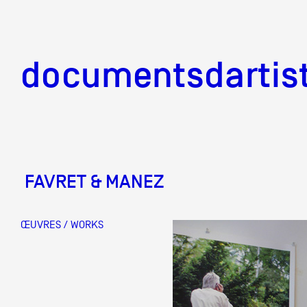
documentsd
documentsdartis
FAVRET & MANEZ
Documents d'artis
ŒUVRES / WORKS
Mission
Équipe