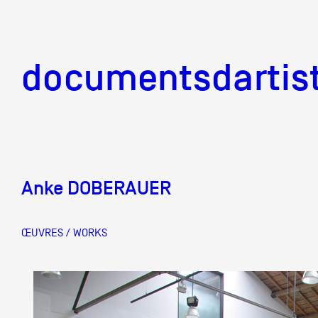
documentsd
documentsdartis
Anke DOBERAUER
Documents d'artis
ŒUVRES / WORKS
Mission
Équipe