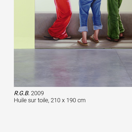
Artistes
De A à Z
Année par année
Collection vidéos
R.G.B.
2009
Huile sur toile, 210 x 190 cm
Candidater
Contact