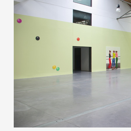
Partenaires
Crédits
Actions
Documentation
Visites d'ateliers
Production vidéo