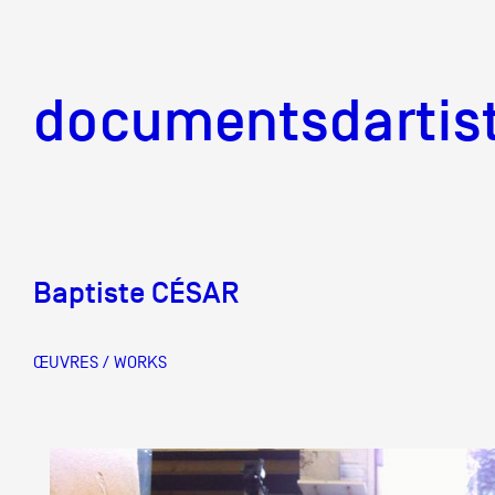
documentsd
documentsdartis
Baptiste CÉSAR
Documents d'artis
ŒUVRES / WORKS
Mission
Équipe