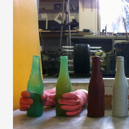
Partenaires
Crédits
Actions
Documentation
Visites d'ateliers
Production vidéo