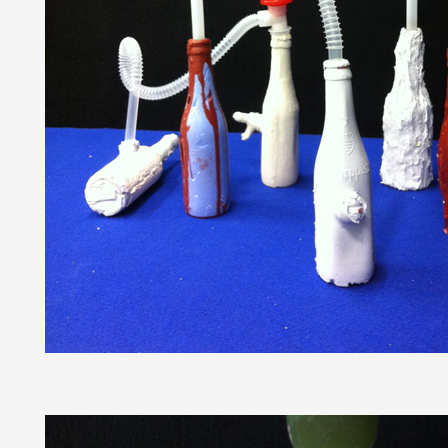
Artistes
De A à Z
Année par année
Collection vidéos
Candidater
Contact