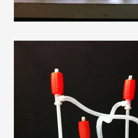
Formation
Événements
1% œuvres dans 
public
Réseau documents 