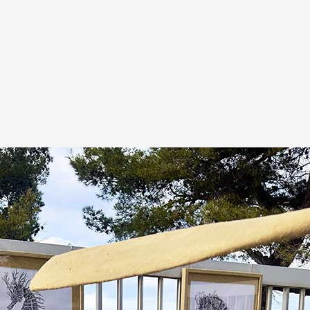
A
Artistes
De A à Z
Année par ann
Collection vidéo
Candidater
Contact