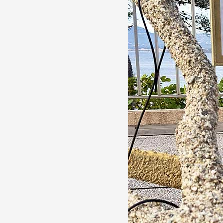
Production vidéo
Formation
Événements
1% œuvres dans l'espace
Réseau documents d'artis