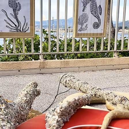
 public
tes