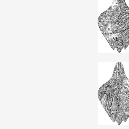
Partenaires
Crédits
Actions
Documentation
Visites d'ateliers
Production vidéo