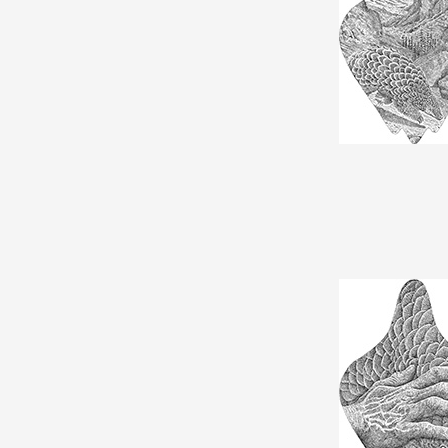
Artistes
De A à Z
Année par année
Collection vidéos
Candidater
Contact