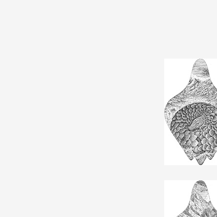
Formation
Événements
1% œuvres dans 
public
Réseau documents 