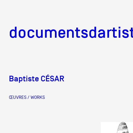
documentsd
documentsdartis
Baptiste CÉSAR
Documents d'artis
ŒUVRES / WORKS
Mission
Équipe