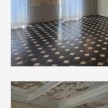
Artistes
De A à Z
Année par année
Collection vidéos
Candidater
Contact