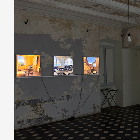
Partenaires
Crédits
Actions
Documentation
Visites d'ateliers
Production vidéo