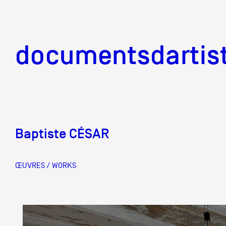
documentsd
documentsdartis
Baptiste CÉSAR
Documents d'artis
ŒUVRES / WORKS
Mission
Équipe