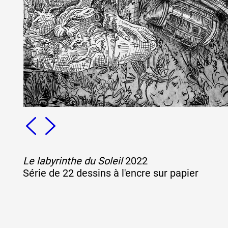
Formation
Événements
1% œuvres dans 
public
Le labyrinthe du Soleil
2022
Réseau documents 
Série de 22 dessins à l'encre sur papier