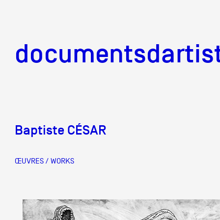
documentsd
documentsdartis
Baptiste CÉSAR
Documents d'artis
ŒUVRES / WORKS
Mission
Équipe