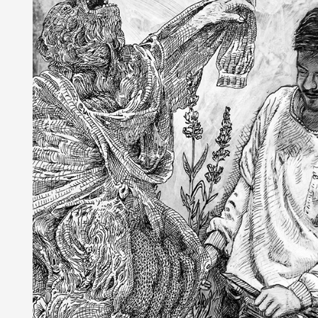
Partenaires
Crédits
Actions
Documentation
Visites d'ateliers
Production vidéo