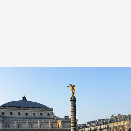
A
Artistes
De A à Z
Année par ann
Collection vidéo
Candidater
Contact