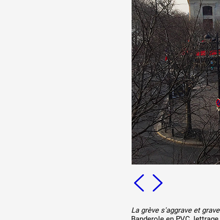
Production vidéo
Formation
Événements
1% œuvres dans l'espace
Réseau documents d'artis
La grève s'aggrave et grave
Banderole en PVC, lettrage 