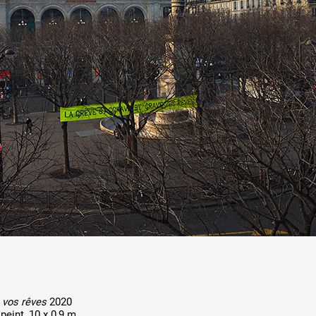
 public
tes
 vos rêves
2020
peint, 10 x 0,9 m