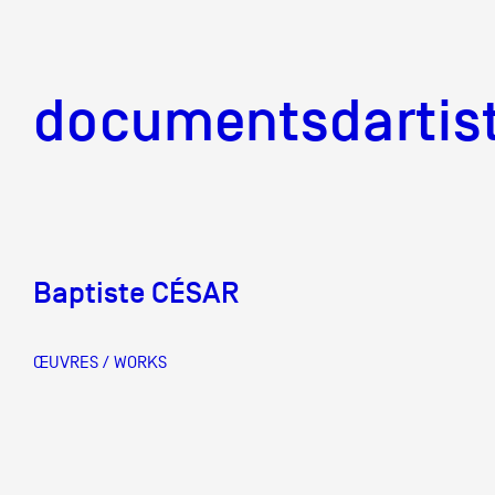
documentsd
documentsdartis
Baptiste CÉSAR
Documents d'artis
ŒUVRES / WORKS
Mission
Équipe