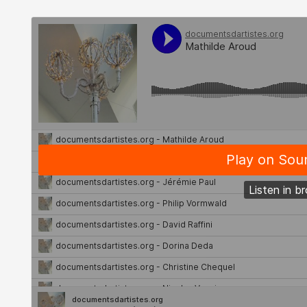
Artistes
De A à Z
Année par année
Collection vidéos
Candidater
Contact