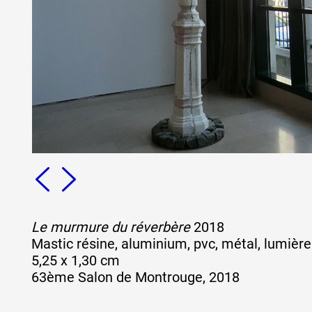
Formation
Événements
1% œuvres dans 
public
Réseau documents 
Le murmure du réverbère
2018
Mastic résine, aluminium, pvc, métal, lumière
5,25 x 1,30 cm
63ème Salon de Montrouge, 2018