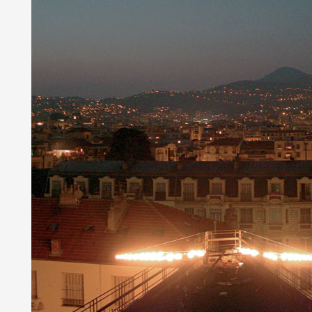
Artistes
De A à Z
Année par année
Collection vidéos
Candidater
Contact