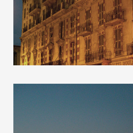
Formation
Événements
1% œuvres dans 
public
Réseau documents 