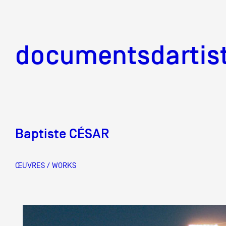
documentsd
documentsdartis
Baptiste CÉSAR
Documents d'artis
ŒUVRES / WORKS
Mission
Équipe