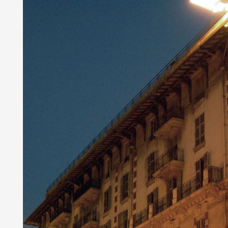
Partenaires
Crédits
Actions
Documentation
Visites d'ateliers
Production vidéo