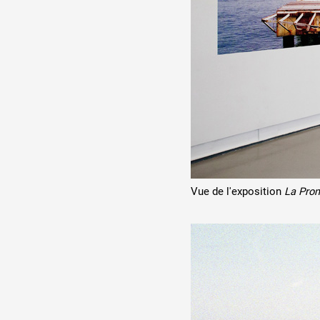
Production vidéo
Formation
Événements
1% œuvres dans l'espace
Réseau documents d'artis
Vue de l'exposition
La Prom