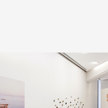
A
Artistes
De A à Z
Année par ann
Collection vidéo
Candidater
Contact