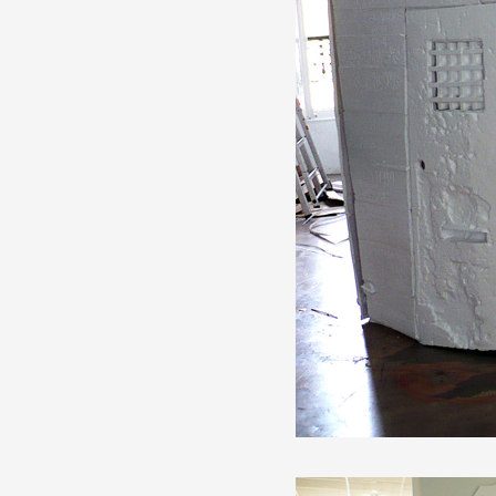
Production vidéo
Formation
Événements
1% œuvres dans l'espace
Réseau documents d'artis