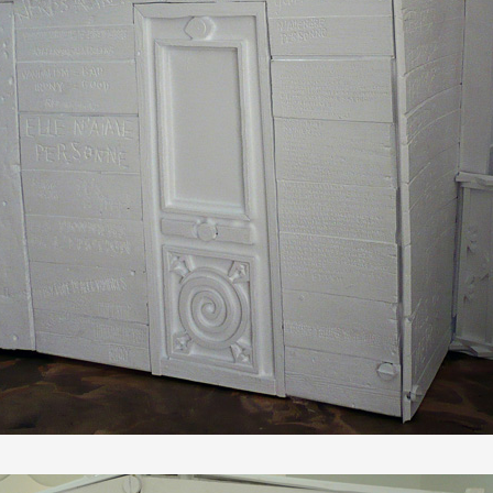
 public
tes