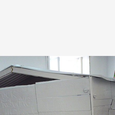
A
Artistes
De A à Z
Année par ann
Collection vidéo
Candidater
Contact