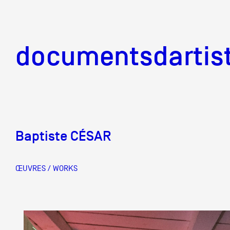
documentsd
documentsdartis
Baptiste CÉSAR
Documents d'artis
ŒUVRES / WORKS
Mission
Équipe