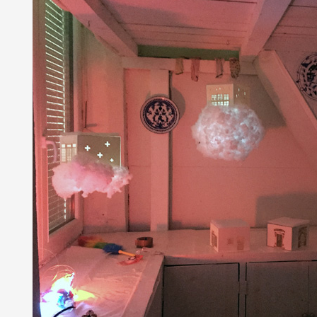
Partenaires
Crédits
Actions
Documentation
Visites d'ateliers
Production vidéo