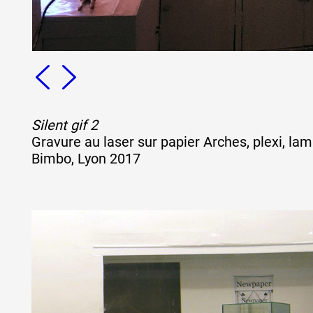
Formation
Événements
Silent gif 2
1% œuvres dans 
Gravure au laser sur papier Arches, plexi, la
Bimbo, Lyon 2017
public
Réseau documents 