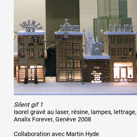
Artistes
De A à Z
Année par année
Collection vidéos
Silent gif 1
Candidater
Isorel gravé au laser, résine, lampes, lettrag
Analix Forever, Genève 2008
Contact
Collaboration avec Martin Hyde