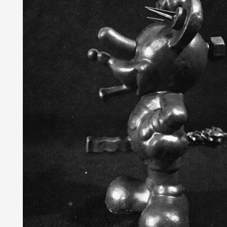
Artistes
De A à Z
Année par année
Collection vidéos
Candidater
Contact