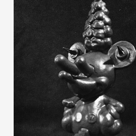
Partenaires
Crédits
Actions
Documentation
Visites d'ateliers
Production vidéo