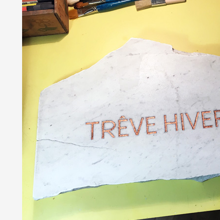
Partenaires
Crédits
Actions
Documentation
Visites d'ateliers
Production vidéo