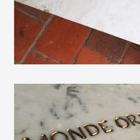
Artistes
De A à Z
Année par année
Collection vidéos
Candidater
Contact