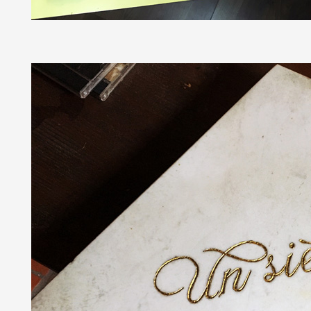
Formation
Événements
1% œuvres dans 
public
Réseau documents 