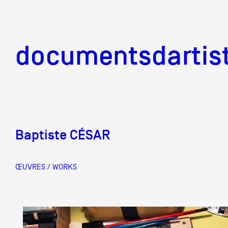
documentsd
documentsdartis
Baptiste CÉSAR
Documents d'artis
ŒUVRES / WORKS
Mission
Équipe