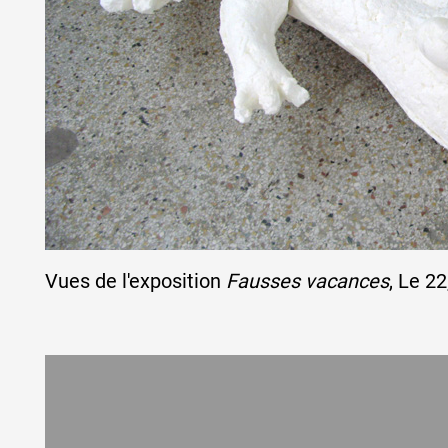
Artistes
De A à Z
Année par année
Vues de l'exposition
Fausses vacances
, Le 2
Collection vidéos
Candidater
Contact