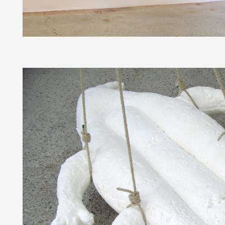
Formation
Événements
1% œuvres dans 
public
Réseau documents 