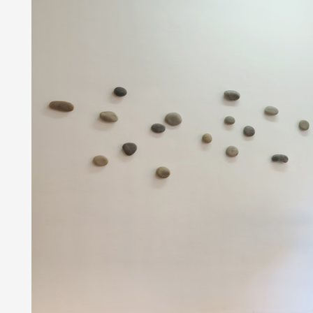
Partenaires
Crédits
Actions
Documentation
Visites d'ateliers
Production vidéo