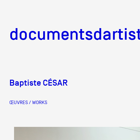
documentsd
documentsdartis
Baptiste CÉSAR
Documents d'artis
ŒUVRES / WORKS
Mission
Équipe