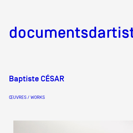
documentsd
documentsdartis
Baptiste CÉSAR
Documents d'artis
ŒUVRES / WORKS
Mission
Équipe