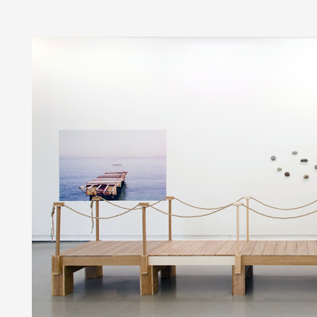
Formation
Événements
1% œuvres dans 
public
Réseau documents 