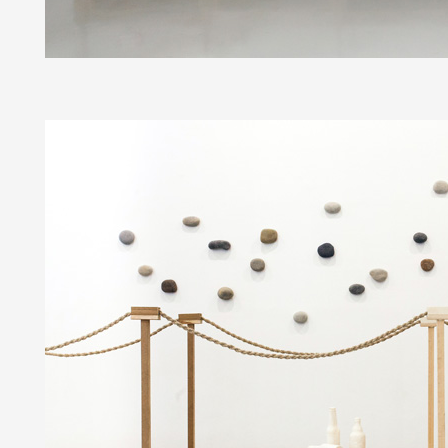
Artistes
De A à Z
Année par année
Collection vidéos
Candidater
Contact