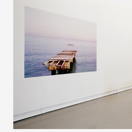
Partenaires
Crédits
Actions
Documentation
Visites d'ateliers
Production vidéo