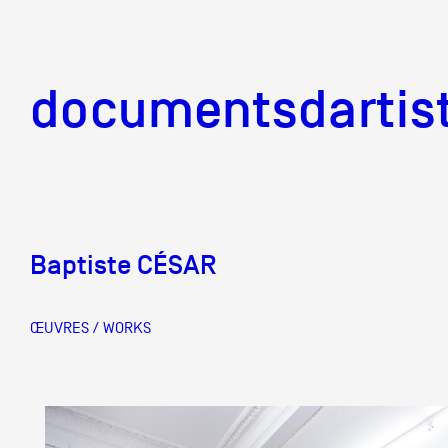
documentsd
documentsdartis
Baptiste CÉSAR
Documents d'artis
ŒUVRES / WORKS
Mission
Équipe