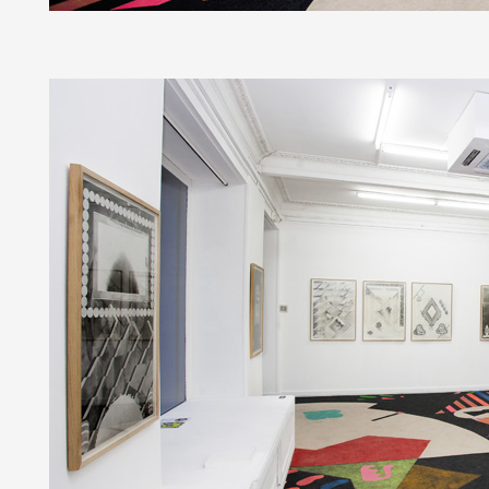
Formation
Événements
1% œuvres dans 
public
Réseau documents 