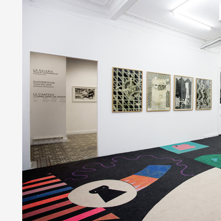
Partenaires
Crédits
Actions
Documentation
Visites d'ateliers
Production vidéo