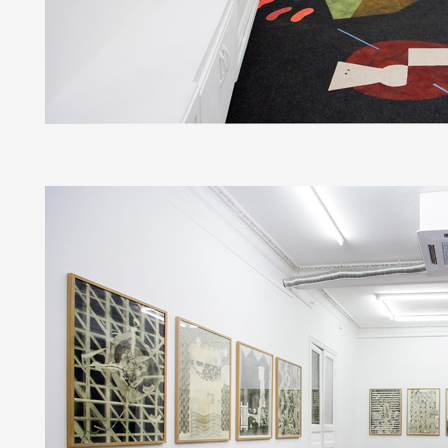
Artistes
De A à Z
Année par année
Collection vidéos
Candidater
Contact