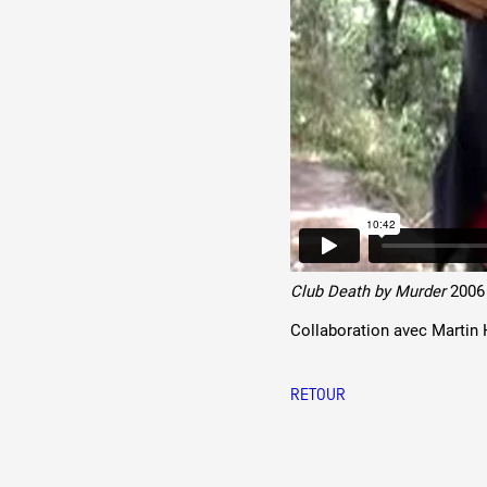
Production vidéo
Formation
Événements
1% œuvres dans l'espace
Réseau documents d'artis
Club Death by Murder
2006
Collaboration avec Martin 
RETOUR