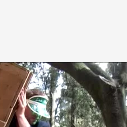
A
Artistes
De A à Z
Année par ann
Collection vidéo
Candidater
Contact