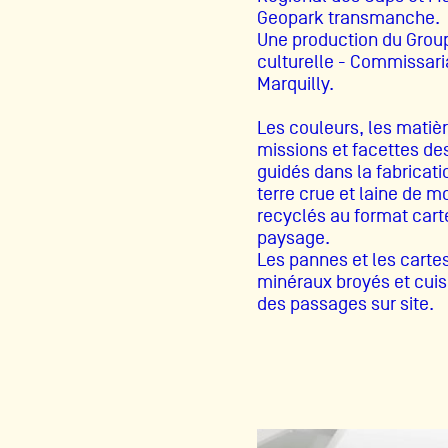
Geopark transmanche.
Production vidéo
Une production du Grou
culturelle - Commissari
Formation
Marquilly.
Événements
Les couleurs, les matièr
1% œuvres dans l'espace
missions et facettes des
guidés dans la fabricati
terre crue et laine de m
Réseau documents d'artis
recyclés au format cart
paysage.
Les pannes et les carte
minéraux broyés et cuisi
des passages sur site.