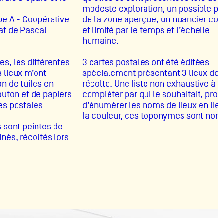
modeste exploration, un possible p
pe A - Coopérative
de la zone aperçue, un nuancier co
at de Pascal
et limité par le temps et l’échelle
humaine.
es, les différentes
3 cartes postales ont été éditées
 public
 lieux m’ont
spécialement présentant 3 lieux d
on de tuiles en
récolte. Une liste non exhaustive à
outon et de papiers
compléter par qui le souhaitait, pr
tes
es postales
d’énumérer les noms de lieux en li
la couleur, ces toponymes sont n
s sont peintes de
nés, récoltés lors