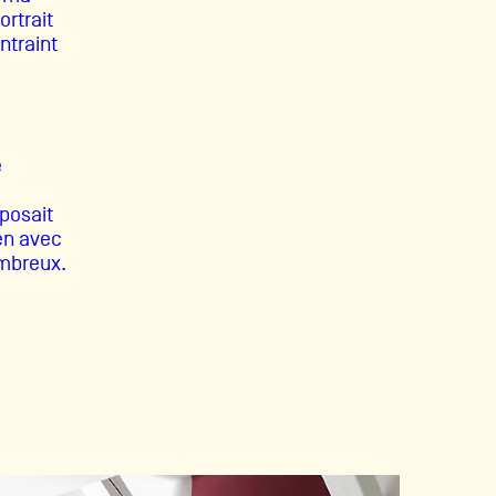
ortrait
ntraint
e
oposait
en avec
ombreux.