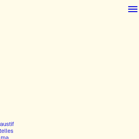
ée
s
austif
telles
e ma