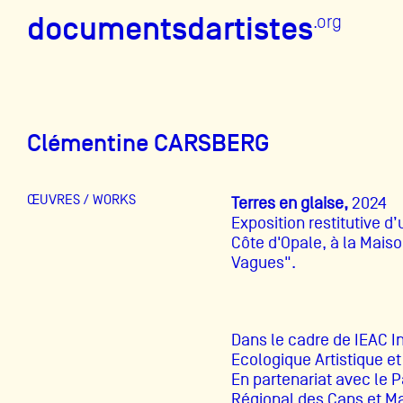
documentsdartistes
documentsdartistes
.org
.org
Documents d'artistes PAC
Clémentine CARSBERG
Mission
Équipe
ŒUVRES / WORKS
Terres en glaise,
2024
Exposition restitutive d
Partenaires
Côte d'Opale, à la Mais
Vagues".
Crédits
Actions
Dans le cadre de IEAC I
Documentation
Ecologique Artistique et
En partenariat avec le P
Visites d'ateliers
Régional des Caps et Ma