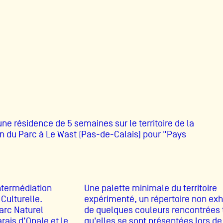
A
Artistes
De A à Z
Année par ann
’une résidence de 5 semaines sur le territoire de la
Collection vidéo
on du Parc à Le Wast (Pas-de-Calais) pour "Pays
Candidater
ntermédiation
Une palette minimale du territoire
Contact
 Culturelle.
expérimenté, un répertoire non exh
arc Naturel
de quelques couleurs rencontrées 
rais d’Opale et le
qu'elles se sont présentées lors d