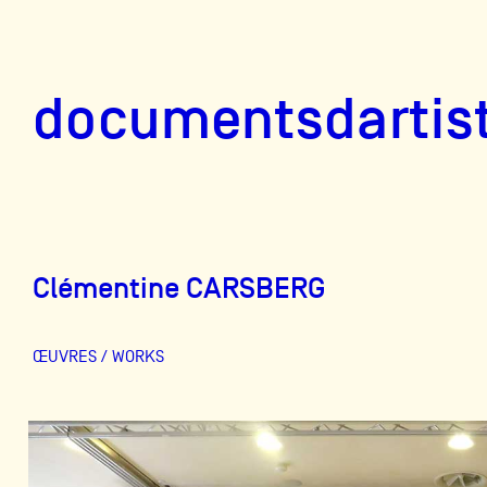
documentsd
documentsdartis
Clémentine CARSBERG
Documents d'artis
ŒUVRES / WORKS
Mission
Équipe