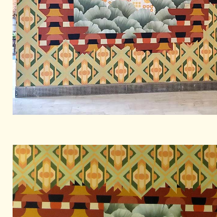
Artistes
De A à Z
Année par année
Collection vidéos
Candidater
Contact