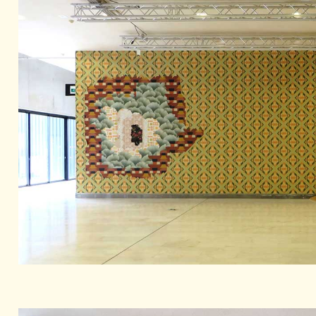
Partenaires
Crédits
Actions
Documentation
Visites d'ateliers
Production vidéo