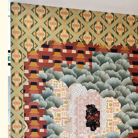
Formation
Événements
1% œuvres dans 
public
Réseau documents 