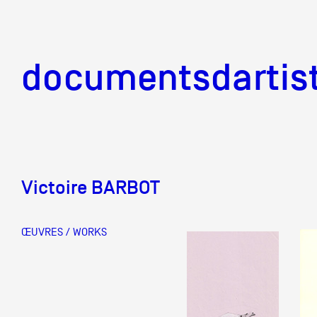
documentsd
documentsdartis
Victoire BARBOT
Documents d'artis
ŒUVRES / WORKS
Mission
Équipe