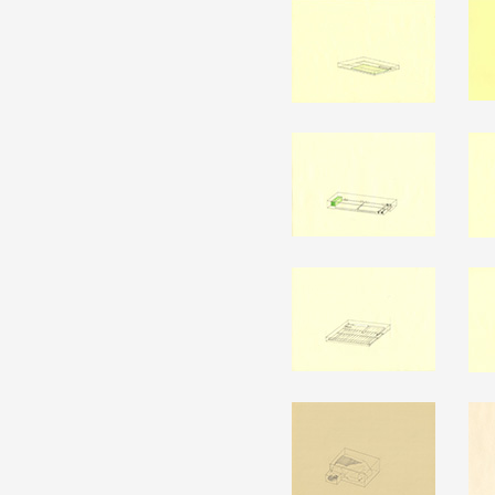
Partenaires
Crédits
Actions
Documentation
Visites d'ateliers
Production vidéo