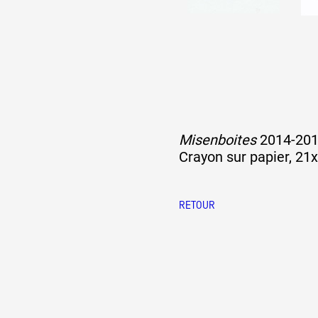
Artistes
De A à Z
Année par année
Misenboites
2014-20
Crayon sur papier, 21
Collection vidéos
RETOUR
Candidater
Contact