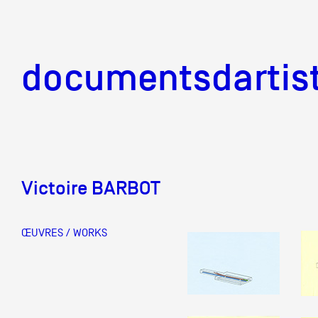
documentsd
documentsdartis
Victoire BARBOT
Documents d'artis
ŒUVRES / WORKS
Mission
Équipe