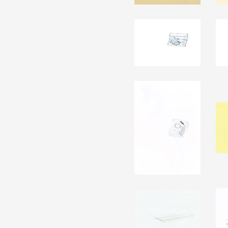
Formation
Événements
1% œuvres dans l
Réseau documents 