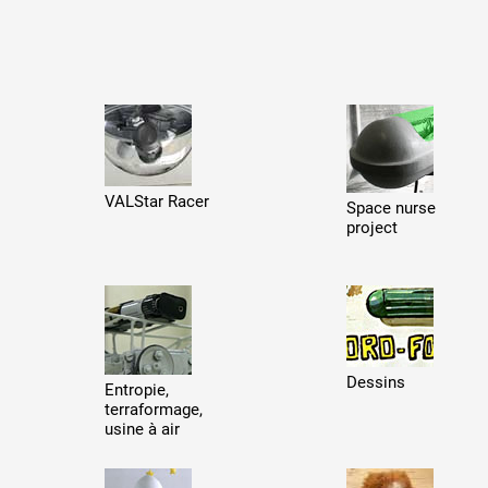
 public
VALStar Racer
Space nurse
tes
project
Dessins
Entropie,
terraformage,
usine à air