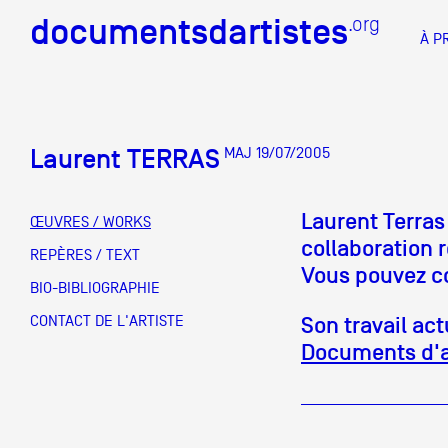
documentsdartistes
documentsdartistes
.org
.org
À P
Documents d'artistes PAC
Docume
Laurent TERRAS
MAJ 19/07/2005
Mission
Équipe
Laurent Terras 
ŒUVRES / WORKS
collaboration 
Partenaires
REPÈRES / TEXT
DOCUMENTS D'ARTISTES PACA
DE A à
Vous pouvez co
BIO-BIBLIOGRAPHIE
Crédits
Son travail actu
CONTACT DE L'ARTISTE
Actions
Documents d'a
Documentation
Visites d'ateliers