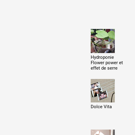
Production vidéo
Formation
Événements
1% œuvres dans l'espace
Hydroponie
Réseau documents d'artis
Flower power et
effet de serre
Dolce Vita