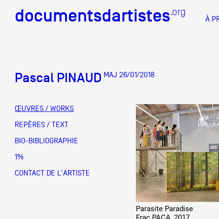
documentsdartistes
documentsdartistes
.org
.org
À P
Documents d'artistes PAC
Docume
Pascal PINAUD
MAJ 26/01/2018
Mission
Équipe
ŒUVRES / WORKS
Partenaires
REPÈRES / TEXT
DOCUMENTS D'ARTISTES PACA
DE A à
BIO-BIBLIOGRAPHIE
Crédits
1%
Actions
CONTACT DE L'ARTISTE
Documentation
Parasite Paradise
Visites d'ateliers
Frac PACA, 2017