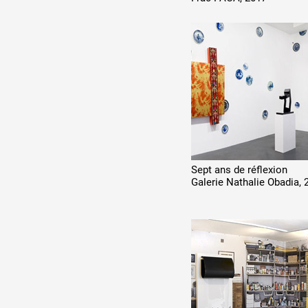
Production vidéo
Formation
Événements
1% œuvres dans l'espace
Réseau documents d'artis
Sept ans de réflexion
Galerie Nathalie Obadia, 