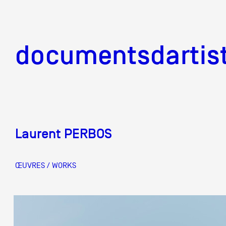
documentsd
documentsdartis
Laurent PERBOS
Documents d'artis
ŒUVRES / WORKS
Mission
Équipe