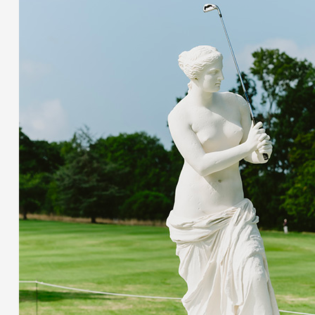
Partenaires
Crédits
Actions
Documentation
Visites d'ateliers
Production vidéo