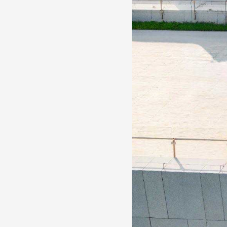
Production vidéo
Formation
Événements
1% œuvres dans l'espace
Réseau documents d'artis