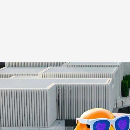
A
Artistes
De A à Z
Année par ann
Collection vidéo
Candidater
Contact