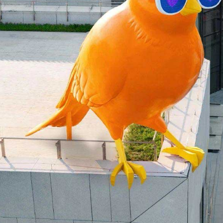
 public
tes