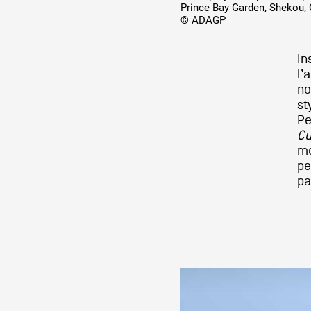
Prince Bay Garden, Shekou, 
© ADAGP
In
l’
no
st
Pe
Cu
mo
pe
pa