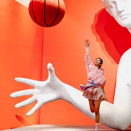
 public
tes