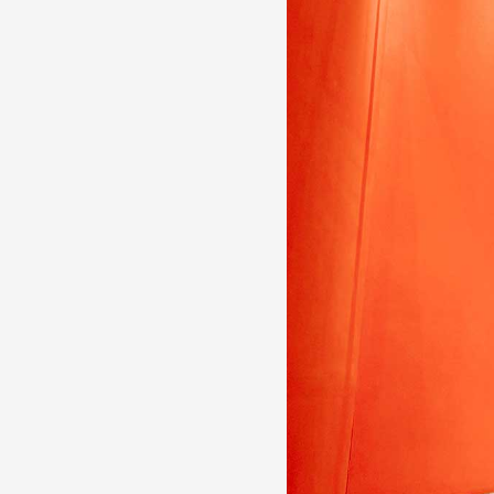
Production vidéo
Formation
Événements
1% œuvres dans l'espace
Réseau documents d'artis