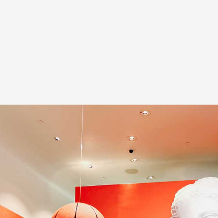
A
Artistes
De A à Z
Année par ann
Collection vidéo
Candidater
Contact