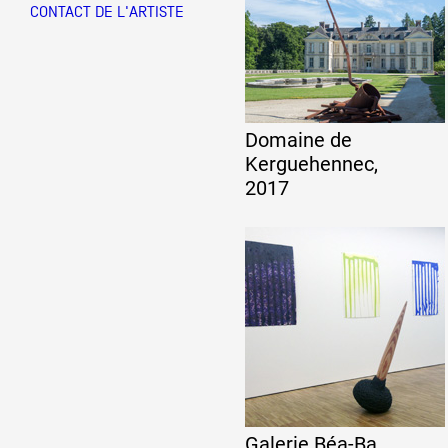
CONTACT DE L'ARTISTE
Partenaires
Crédits
Domaine de
Kerguehennec,
2017
Actions
Documentation
Visites d'ateliers
Production vidéo
Galerie Béa-Ba,