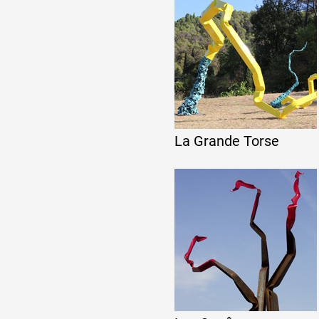
Artistes
De A à Z
Année par année
La Grande Torse
Collection vidéos
Candidater
Contact