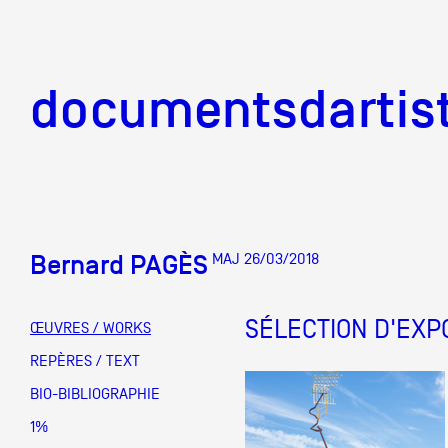
documentsd
documentsdartis
Bernard PAGÈS
MAJ 26/03/2018
Documents d'artis
SÉLECTION D'EXP
ŒUVRES / WORKS
Mission
REPÈRES / TEXT
BIO-BIBLIOGRAPHIE
Équipe
1%