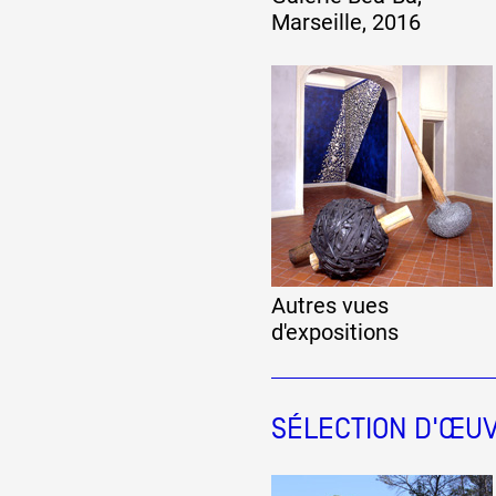
Marseille, 2016
Formation
Événements
1% œuvres dans l
Réseau documents 
Autres vues
d'expositions
SÉLECTION D'ŒU