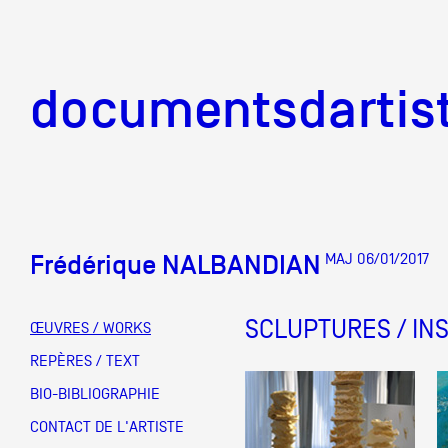
documentsd
documentsdartis
Frédérique NALBANDIAN
MAJ 06/01/2017
Documents d'artis
SCLUPTURES / IN
ŒUVRES / WORKS
Mission
REPÈRES / TEXT
BIO-BIBLIOGRAPHIE
Équipe
CONTACT DE L'ARTISTE