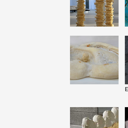
Partenaires
Crédits
Actions
Documentation
E
Visites d'ateliers
Production vidéo