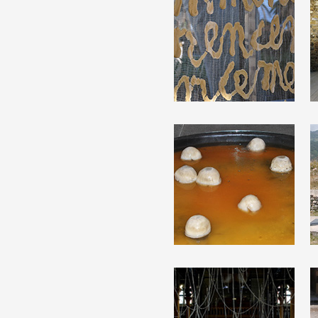
Artistes
De A à Z
Année par année
Collection vidéos
Candidater
Contact