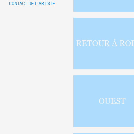
CONTACT DE L'ARTISTE
Partenaires
Crédits
RETOUR À ROI
Actions
Documentation
OUEST
Visites d'ateliers
Production vidéo