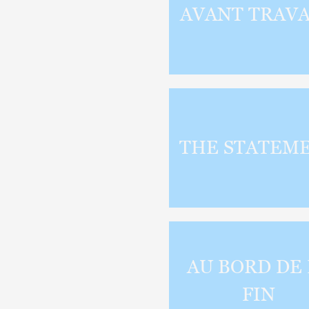
Artistes
AVANT TRAV
De A à Z
Année par année
THE STATEM
Collection vidéos
Candidater
Contact
AU BORD DE 
FIN