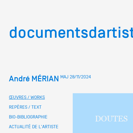
documentsd
documentsdartis
André MÉRIAN
MAJ 28/11/2024
Documents d'artis
ŒUVRES / WORKS
Mission
REPÈRES / TEXT
DOUTES
BIO-BIBLIOGRAPHIE
Équipe
ACTUALITÉ DE L'ARTISTE