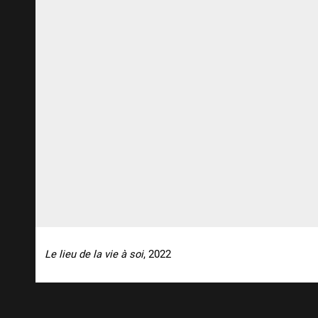
Le lieu de la vie à soi
, 2022