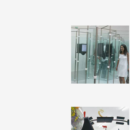
Partenaires
Crédits
Actions
Documentation
Visites d'ateliers
Production vidéo