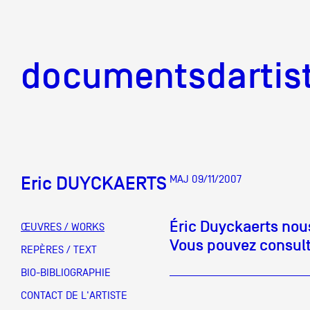
documentsd
documentsdartis
Eric DUYCKAERTS
MAJ 09/11/2007
Documents d'artis
Éric Duyckaerts nous
ŒUVRES / WORKS
Vous pouvez consulte
Mission
REPÈRES / TEXT
BIO-BIBLIOGRAPHIE
Équipe
CONTACT DE L'ARTISTE