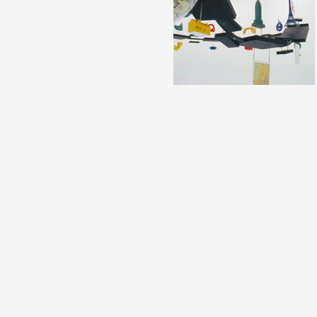
Formation
Événements
1% œuvres dans l
Réseau documents 