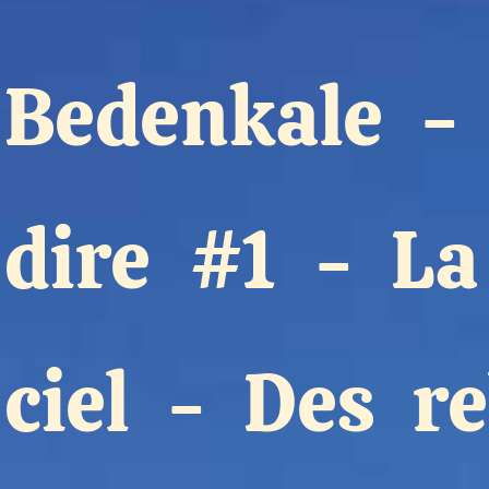
Partenaires
Bedenkale
Crédits
dire #1
Actions
-
La
Documentation
ciel
-
Des re
Visites d'ateliers
Production vidéo