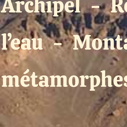
Archipel
-
R
l’eau
-
Mont
métamorphe