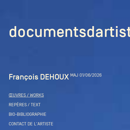
documentsd
documentsdartis
François DEHOUX
MAJ 01/06/2026
Documents d'artis
ŒUVRES / WORKS
Mission
REPÈRES / TEXT
BIO-BIBLIOGRAPHIE
Équipe
CONTACT DE L'ARTISTE