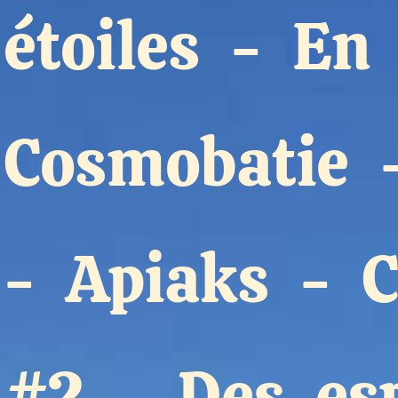
étoiles
-
En 
Formation
Événements
Cosmobatie
1% œuvres dans 
public
-
Apiaks
-
C
Réseau documents 
#2
-
Des es