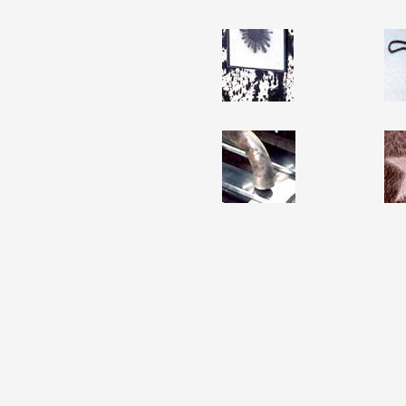
Formation
Événements
1% œuvres dans l
Réseau documents 