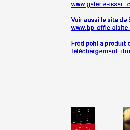
www.galerie-issert
Partenaires
Voir aussi le site de
www.bp-officialsit
Crédits
Fred pohl a produit
téléchargement libre
Actions
Documentation
Visites d'ateliers
Production vidéo