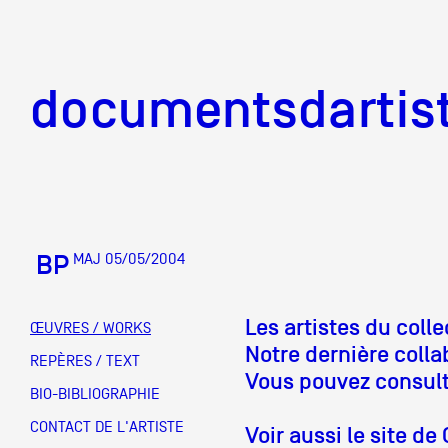
documentsd
documentsdartis
BP
MAJ 05/05/2004
Documents d'artis
Les artistes du coll
ŒUVRES / WORKS
Notre dernière coll
Mission
REPÈRES / TEXT
Vous pouvez consulte
BIO-BIBLIOGRAPHIE
Équipe
CONTACT DE L'ARTISTE
Voir aussi le site de