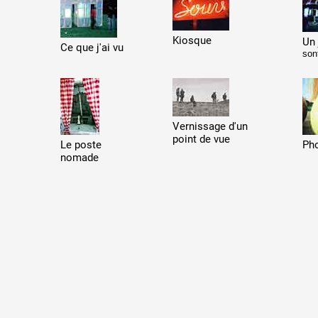
Kiosque
Un 
Ce que j'ai vu
son
 public
Vernissage d'un
tes
point de vue
Le poste
Ph
nomade