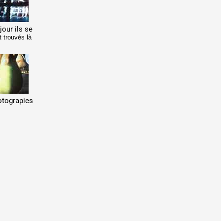
jour ils se
t
trouvés là
otograpies