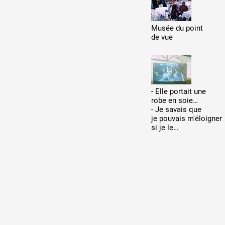
Production vidéo
Musée du point
Formation
de vue
Événements
1% œuvres dans l'espace
- Elle portait une
Réseau documents d'artis
robe en soie…
- Je savais que
je pouvais m'éloigner
si je le…