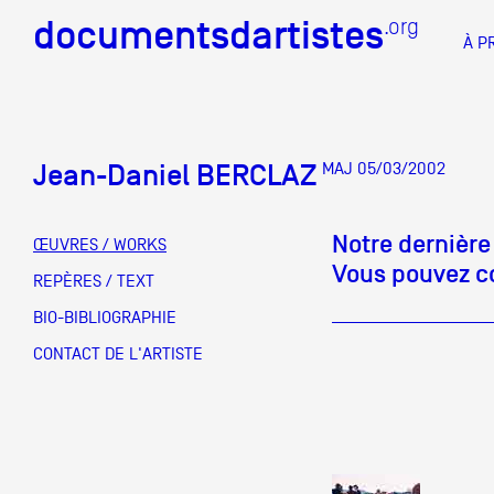
documentsdartistes
documentsdartistes
.org
.org
À P
Documents d'artistes PAC
Docume
Jean-Daniel BERCLAZ
MAJ 05/03/2002
Mission
Équipe
Notre dernière
ŒUVRES / WORKS
Vous pouvez co
Partenaires
REPÈRES / TEXT
DOCUMENTS D'ARTISTES PACA
DE A à
BIO-BIBLIOGRAPHIE
Crédits
CONTACT DE L'ARTISTE
Actions
Documentation
Visites d'ateliers