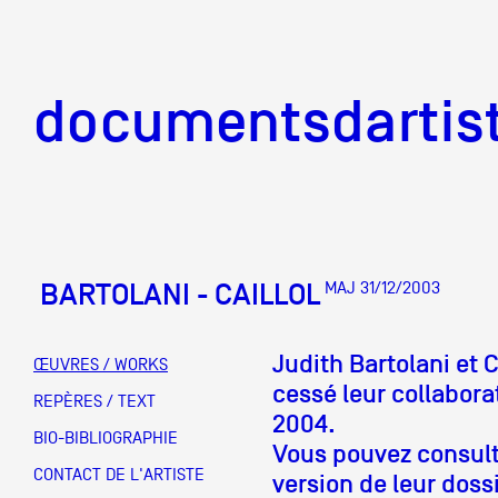
documentsd
documentsdartis
BARTOLANI - CAILLOL
MAJ 31/12/2003
Documents d'artis
Judith Bartolani et C
ŒUVRES / WORKS
cessé leur collabora
Mission
REPÈRES / TEXT
2004.
BIO-BIBLIOGRAPHIE
Vous pouvez consult
Équipe
CONTACT DE L'ARTISTE
version de leur doss