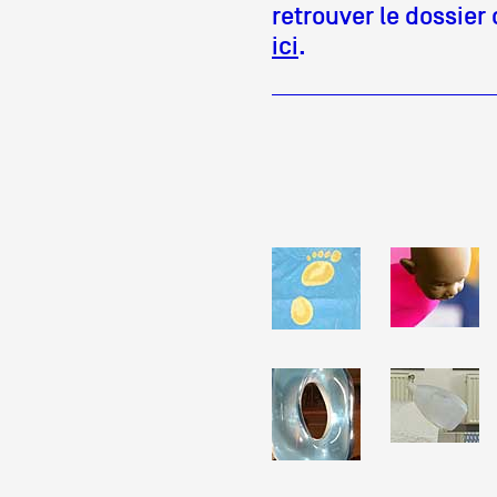
retrouver le dossier
ici
.
Partenaires
Crédits
Actions
Documentation
Visites d'ateliers
Production vidéo