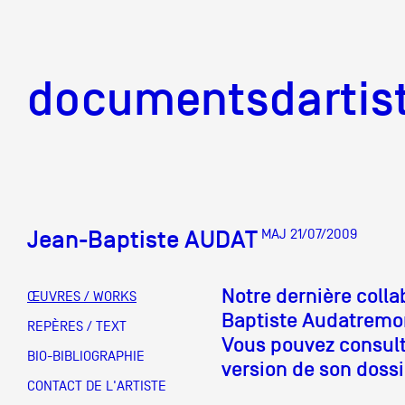
documentsd
documentsdartis
Jean-Baptiste AUDAT
MAJ 21/07/2009
Documents d'artis
Notre dernière colla
ŒUVRES / WORKS
Baptiste Audatremo
Mission
REPÈRES / TEXT
Vous pouvez consult
BIO-BIBLIOGRAPHIE
version de son dossie
Équipe
CONTACT DE L'ARTISTE