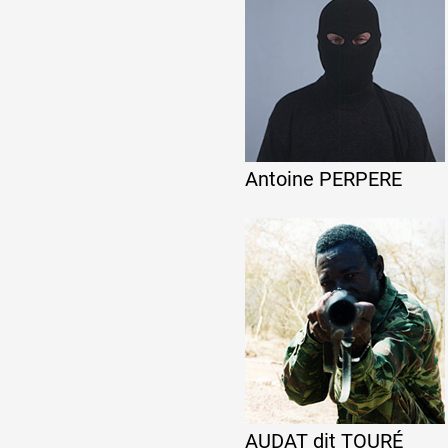
Formation
Événements
Antoine PERPERE
1% œuvres dans 
public
Réseau documents 
AUDAT dit TOURÉ