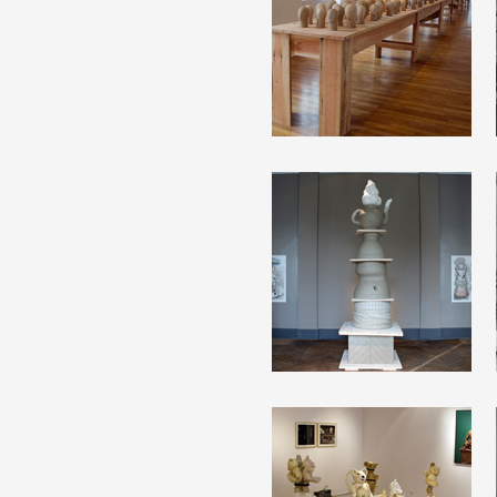
Artistes
De A à Z
Année par année
Collection vidéos
Candidater
Contact