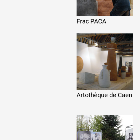
Partenaires
Frac PACA
Crédits
Actions
Documentation
Artothèque de Caen
Visites d'ateliers
Production vidéo