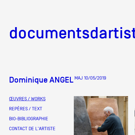
documentsd
documentsdartis
Dominique ANGEL
MAJ 10/05/2019
Documents d'artis
ŒUVRES / WORKS
Mission
REPÈRES / TEXT
BIO-BIBLIOGRAPHIE
Équipe
CONTACT DE L'ARTISTE