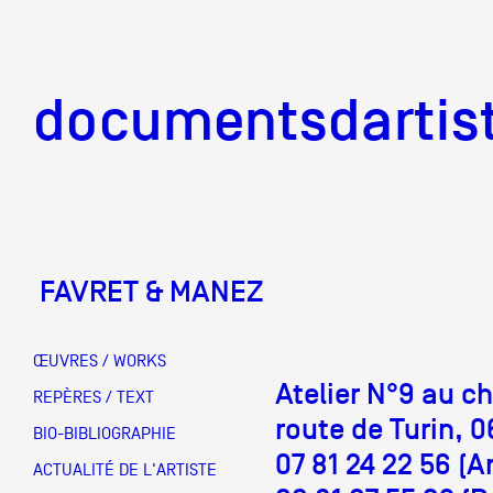
documentsd
documentsdartis
FAVRET & MANEZ
Documents d'artis
ŒUVRES / WORKS
Atelier N°9 au ch
Mission
REPÈRES / TEXT
route de Turin, 
BIO-BIBLIOGRAPHIE
07 81 24 22 56 (A
Équipe
ACTUALITÉ DE L'ARTISTE