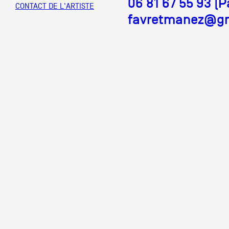
06 81 67 55 93 (
CONTACT DE L'ARTISTE
favretmanez@g
Partenaires
Crédits
Actions
Documentation
Visites d'ateliers
Production vidéo