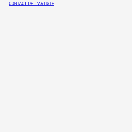
CONTACT DE L'ARTISTE
Partenaires
Crédits
Actions
Documentation
Visites d'ateliers
Production vidéo