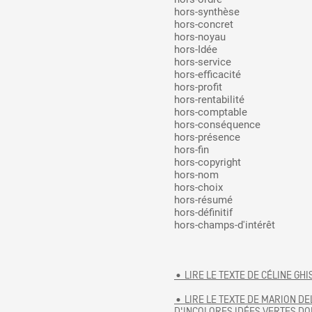
hors-synthèse
hors-concret
hors-noyau
hors-Idée
hors-service
hors-efficacité
hors-profit
hors-rentabilité
hors-comptable
hors-conséquence
hors-présence
hors-fin
hors-copyright
hors-nom
hors-choix
hors-résumé
hors-définitif
hors-champs-d'intérêt
• LIRE LE TEXTE DE CÉLINE GHI
• LIRE LE TEXTE DE MARION DE
D'INCOLORES IDÉES VERTES D