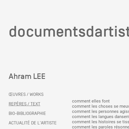
documentsd
documentsdartis
Ahram LEE
Documents d'artis
ŒUVRES / WORKS
comment elles font
Mission
REPÈRES / TEXT
comment les choses se meu
comment les personnes agis
BIO-BIBLIOGRAPHIE
comment les langues dansen
comment les histoires se tis
Équipe
ACTUALITÉ DE L'ARTISTE
comment les paroles résonn