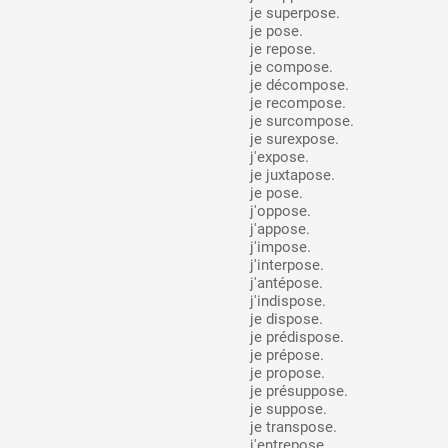
je superpose.
je pose.
Formation
je repose.
je compose.
je décompose.
je recompose.
je surcompose.
Événements
je surexpose.
j'expose.
je juxtapose.
je pose.
1% œuvres dans 
j'oppose.
j'appose.
public
j'impose.
j'interpose.
j'antépose.
j'indispose.
Réseau documents 
je dispose.
je prédispose.
je prépose.
je propose.
je présuppose.
je suppose.
je transpose.
j'entrepose.