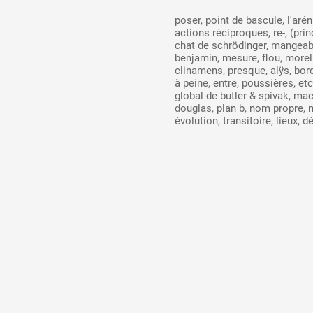
poser, point de bascule, l'arén
actions réciproques, re-, (prin
chat de schrödinger, mangeabil
benjamin, mesure, flou, morelle
clinamens, presque, alÿs, bord
à peine, entre, poussières, etc.
global de butler & spivak, ma
douglas, plan b, nom propre,
évolution, transitoire, lieux, 