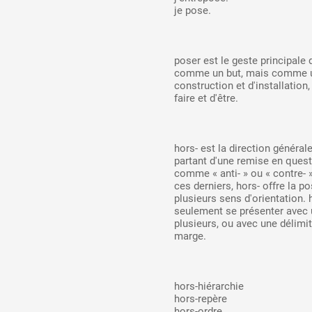
je pose.
Artistes
poser est le geste principale
comme un but, mais comme u
construction et d'installatio
De A à Z
faire et d'être.
Année par année
hors- est la direction général
partant d'une remise en questi
comme « anti- » ou « contre- 
ces derniers, hors- offre la po
plusieurs sens d'orientation. 
Collection vidéos
seulement se présenter avec 
plusieurs, ou avec une délimita
marge.
Candidater
hors-hiérarchie
Contact
hors-repère
hors-ordre