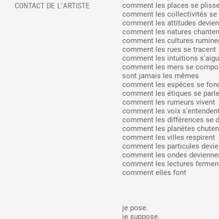
comment les places se pliss
CONTACT DE L'ARTISTE
comment les collectivités se
comment les attitudes devie
Partenaires
comment les natures chanten
comment les cultures rumine
comment les rues se tracent
comment les intuitions s'aigu
Crédits
comment les mers se compose
sont jamais les mêmes
comment les espèces se fon
comment les étiques se parle
Actions
comment les rumeurs vivent
comment les voix s'entenden
comment les différences se d
comment les planètes chuten
Documentation
comment les villes respirent
comment les particules devi
comment les ondes devienne
comment les lectures fermen
Visites d'ateliers
comment elles font
Production vidéo
je pose.
je suppose.