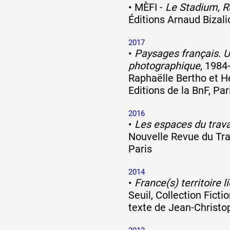
•
MÈFI -
Le Stadium, Ru
Éditions Arnaud Bizali
2017
•
Paysages français. 
photographique
, 1984
Raphaëlle Bertho et H
Editions de la BnF, Par
2016
•
Les espaces du trava
Nouvelle Revue du Trav
Paris
2014
•
France(s) territoire l
Seuil, Collection Fictio
texte de Jean-Christop