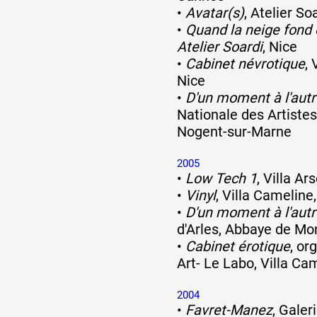
•
Avatar(s)
, Atelier So
•
Quand la neige fond 
Atelier Soardi
, Nice
•
Cabinet névrotique
, 
Nice
•
D'un moment à l'autr
Nationale des Artiste
Nogent-sur-Marne
2005
•
Low Tech 1
, Villa Ar
•
Vinyl
, Villa Cameline
•
D'un moment à l'autr
d'Arles, Abbaye de Mo
•
Cabinet érotique
, or
Art- Le Labo, Villa Ca
2004
•
Favret-Manez
, Galer