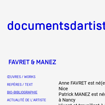
documentsd
documentsdartis
FAVRET & MANEZ
Documents d'artis
ŒUVRES / WORKS
Anne FAVRET est né(e)
Mission
REPÈRES / TEXT
Nice
BIO-BIBLIOGRAPHIE
Patrick MANEZ est né(
à Nancy
Équipe
ACTUALITÉ DE L'ARTISTE