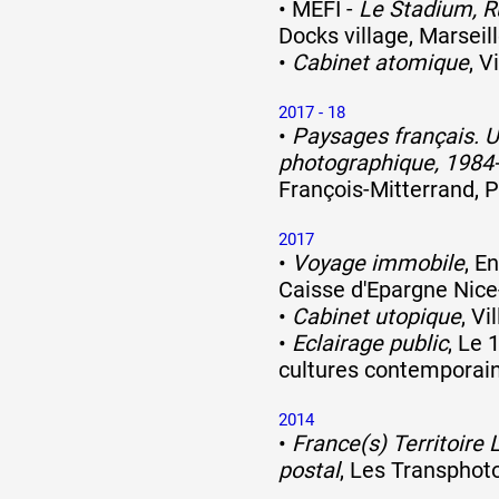
•
MÈFI -
Le Stadium, Ru
Docks village, Marseil
•
Cabinet atomique
, V
2017 - 18
•
Paysages français. 
photographique, 1984
François-Mitterrand, P
2017
•
Voyage immobile
, E
Caisse d'Epargne Nic
•
Cabinet utopique
, Vi
•
Eclairage public
, Le 
cultures contemporain
2014
•
France(s) Territoire L
postal
, Les Transphoto