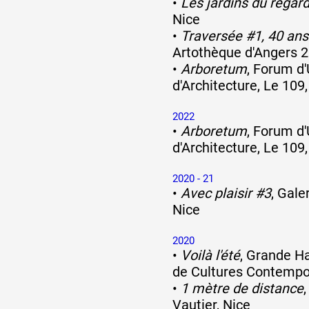
•
Les jardins du regar
Nice
•
Traversée #1, 40 ans
Artothèque d'Angers 
•
Arboretum
, Forum d
d'Architecture, Le 109,
2022
•
Arboretum
, Forum d
d'Architecture, Le 109,
2020 - 21
•
Avec plaisir #3
, Gale
Nice
2020
•
Voilà l'été
, Grande Ha
de Cultures Contempo
•
1 mètre de distance
Vautier, Nice