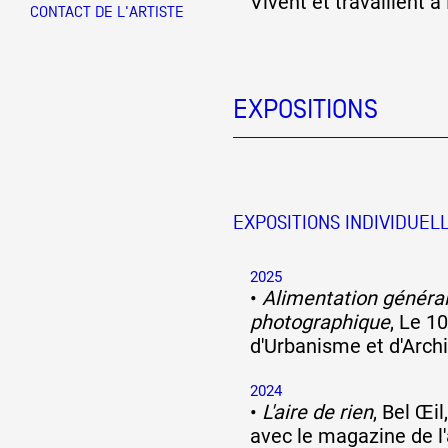
Vivent et travaillent à
CONTACT DE L'ARTISTE
Partenaires
EXPOSITIONS
Crédits
Actions
EXPOSITIONS INDIVIDUEL
Documentation
2025
•
Alimentation général
photographique
, Le 1
d'Urbanisme et d'Archi
Visites d'ateliers
2024
•
L'aire de rien
, Bel Œil
Production vidéo
avec le magazine de l'