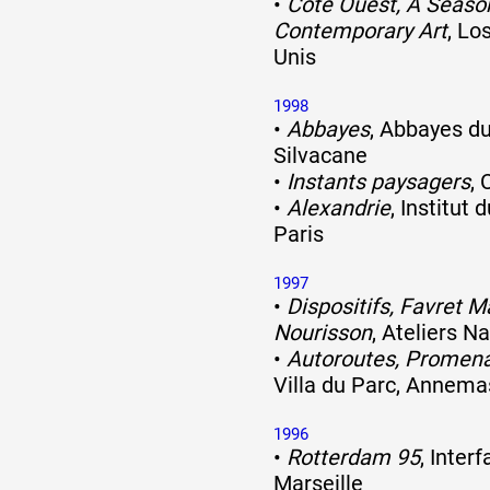
•
Côte Ouest, A Seaso
Contemporary Art
, Lo
Unis
1998
•
Abbayes
, Abbayes d
Silvacane
•
Instants paysagers
,
•
Alexandrie
, Institut
Paris
1997
•
Dispositifs, Favret
Nourisson
, Ateliers N
•
Autoroutes, Promena
Villa du Parc, Annem
1996
•
Rotterdam 95
, Inte
Marseille