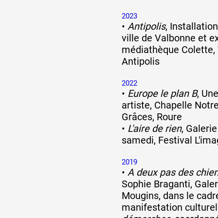
2023
Formation
•
Antipolis
, Installatio
ville de Valbonne et ex
médiathèque Colette,
Événements
Antipolis
2022
•
Europe le plan B
, Un
1% œuvres dans 
artiste, Chapelle Not
Grâces, Roure
public
•
L'aire de rien
, Galeri
samedi, Festival L'ima
Réseau documents 
2019
•
A deux pas des chie
Sophie Braganti, Galeri
Mougins, dans le cadre
manifestation culture