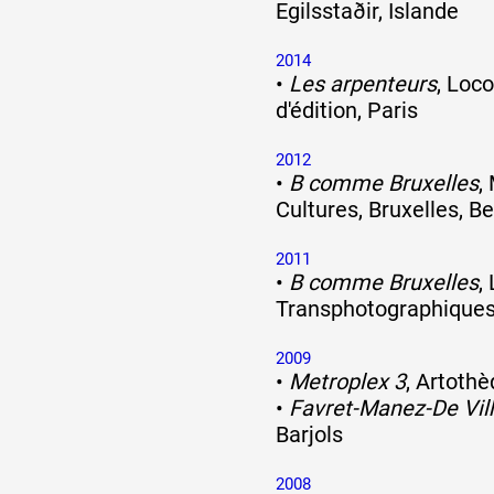
Egilsstaðir, Islande
2014
•
Les arpenteurs
, Loco
d'édition, Paris
2012
•
B comme Bruxelles
,
Cultures, Bruxelles, B
2011
•
B comme Bruxelles
,
Transphotographiques,
2009
•
Metroplex 3
, Artoth
•
Favret-Manez-De Vil
Barjols
2008