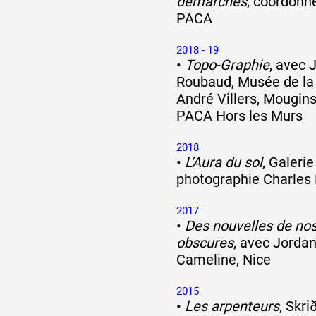
démarches
, coordonn
PACA
Artistes
2018 - 19
•
Topo-Graphie
, avec 
Roubaud, Musée de la
De A à Z
André Villers, Mougin
PACA Hors les Murs
Année par année
2018
•
L'Aura du sol
, Galeri
photographie Charles 
Collection vidéos
2017
•
Des nouvelles de no
obscures
, avec Jordan
Candidater
Cameline, Nice
2015
Contact
•
Les arpenteurs
, Skri