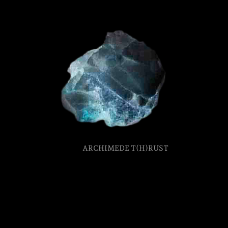
Formation
Événements
1% œuvres dans 
public
ARCHIMEDE T(H)RUST
Réseau documents 