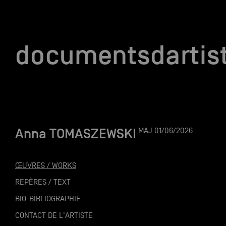
documentsd
documentsdartis
Anna TOMASZEWSKI
MAJ 01/06/2026
Documents d'artis
ŒUVRES / WORKS
Mission
REPÈRES / TEXT
BIO-BIBLIOGRAPHIE
Équipe
CONTACT DE L'ARTISTE