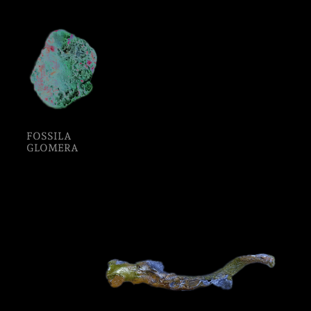
Artistes
De A à Z
FOSSILA
Année par année
GLOMERA
Collection vidéos
Candidater
Contact