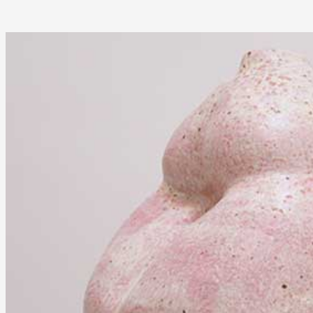
Partenaires
Crédits
Actions
Documentation
Visites d'ateliers
Production vidéo