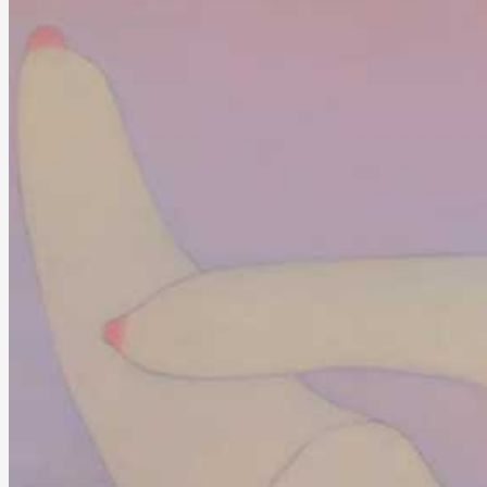
Artistes
De A à Z
Année par année
Collection vidéos
Candidater
Contact