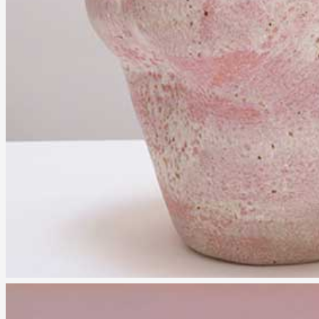
Formation
Événements
1% œuvres dans 
public
Réseau documents 