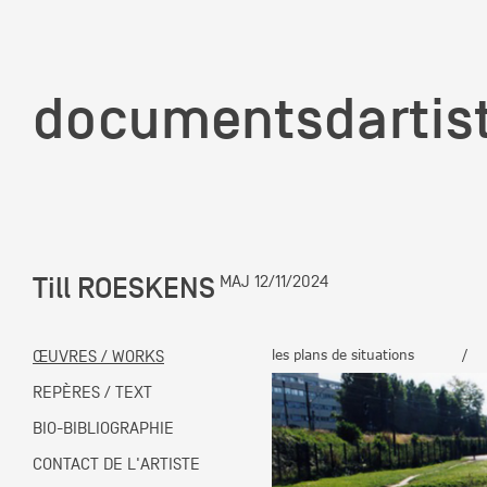
documentsd
documentsdartis
Till ROESKENS
MAJ 12/11/2024
Documents d'artis
ŒUVRES / WORKS
les plans de situations
/
Mission
REPÈRES / TEXT
BIO-BIBLIOGRAPHIE
Équipe
CONTACT DE L'ARTISTE