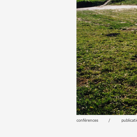
Partenaires
Crédits
Actions
Documentation
Visites d'ateliers
conférences
/
publicat
Production vidéo