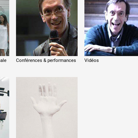
 public
tes
nale
Conférences & performances
Vidéos