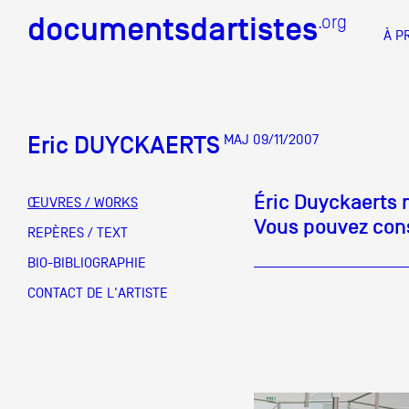
documentsdartistes
documentsdartistes
.org
.org
À P
Documents d'artistes PAC
Docume
Eric DUYCKAERTS
MAJ 09/11/2007
Mission
Équipe
Éric Duyckaerts n
ŒUVRES / WORKS
Vous pouvez consu
Partenaires
REPÈRES / TEXT
DOCUMENTS D'ARTISTES PACA
DE A à
BIO-BIBLIOGRAPHIE
Crédits
CONTACT DE L'ARTISTE
Actions
Documentation
Visites d'ateliers